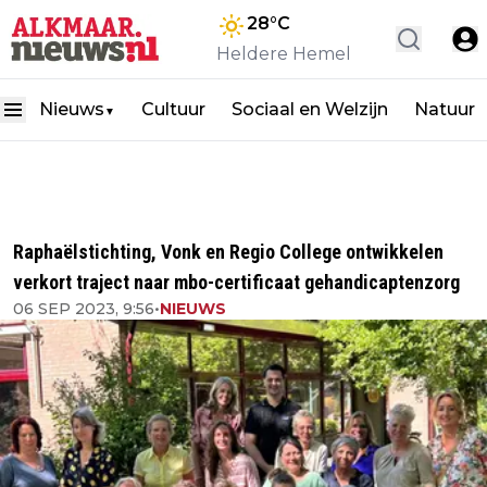
28
°C
Heldere Hemel
Nieuws
Cultuur
Sociaal en Welzijn
Natuur
▼
Raphaëlstichting, Vonk en Regio College ontwikkelen
verkort traject naar mbo-certificaat gehandicaptenzorg
06 SEP 2023, 9:56
•
NIEUWS