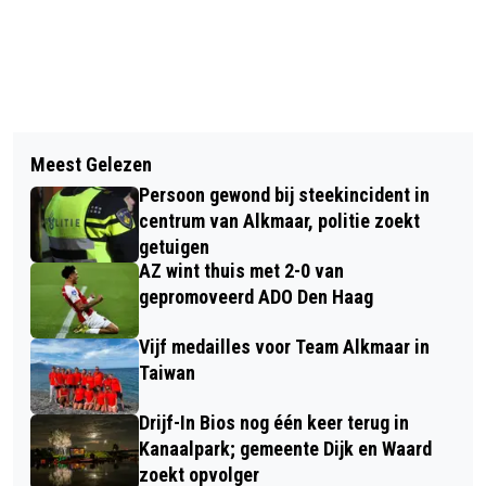
Vorig artikel
Volgend artikel
EEN WEEKEND LANG HIPHOP OP
Meest Gelezen
ALKMAARSE BASISSCHOLIEREN
DAKTERRAS PODIUM VICTORIE
Persoon gewond bij steekincident in
HEBBEN KEUZE UIT HONDERDEN
centrum van Alkmaar, politie zoekt
SPORTIEVE PROEFLESSEN VIA
getuigen
AZ wint thuis met 2-0 van
ALKMAARACTIEF.NL
gepromoveerd ADO Den Haag
Vijf medailles voor Team Alkmaar in
Taiwan
Drijf-In Bios nog één keer terug in
Kanaalpark; gemeente Dijk en Waard
zoekt opvolger