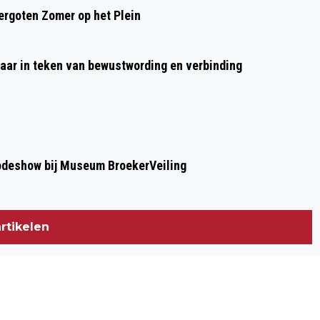
rgoten Zomer op het Plein
GROTE KERK
aar in teken van bewustwording en verbinding
modeshow bij Museum BroekerVeiling
rtikelen