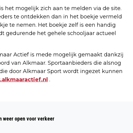
s het mogelijk zich aan te melden via de site.
eders te ontdekken dan in het boekje vermeld
kje te nemen. Het boekje zelf is een handig
t gedurende het gehele schooljaar actueel
maar Actief is mede mogelijk gemaakt dankzij
koord van Alkmaar. Sportaanbieders die alsnog
 die door Alkmaar Sport wordt ingezet kunnen
alkmaaractief.nl
.
Volgend artikel
VERZOEKPROGRAMMA MET PIETER VAN
 weer open voor verkeer
DIJK EN FRANK VAN WIJK TIJDENS
LAATSTE ZOMERAVONDCONCERT