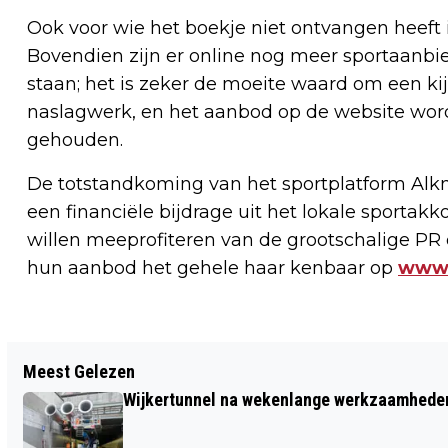
Ook voor wie het boekje niet ontvangen heeft i
Bovendien zijn er online nog meer sportaanbi
staan; het is zeker de moeite waard om een kij
naslagwerk, en het aanbod op de website word
gehouden.
De totstandkoming van het sportplatform Alk
een financiële bijdrage uit het lokale sportak
willen meeprofiteren van de grootschalige PR
hun aanbod het gehele haar kenbaar op
www.
Vorig artikel
Meest Gelezen
RAPHAËLSTICHTING, VONK EN REGIO
Wijkertunnel na wekenlange werkzaamheden
COLLEGE ONTWIKKELEN VERKORT
TRAJECT NAAR MBO-CERTIFICAAT