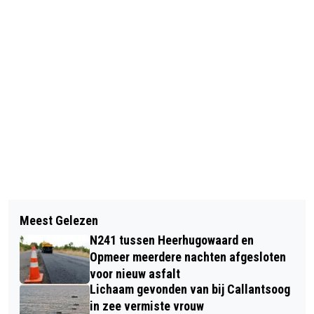
Vorig artikel
Volgend artikel
ALKMAARSE BASISSCHOLIEREN
Meest Gelezen
PASAR KECIL ALKMAAR IN EN ROND
HEBBEN KEUZE UIT HONDERDEN
N241 tussen Heerhugowaard en
WIJKCENTRUM DE OEVER
SPORTIEVE PROEFLESSEN VIA
Opmeer meerdere nachten afgesloten
voor nieuw asfalt
ALKMAARACTIEF.NL
Lichaam gevonden van bij Callantsoog
in zee vermiste vrouw