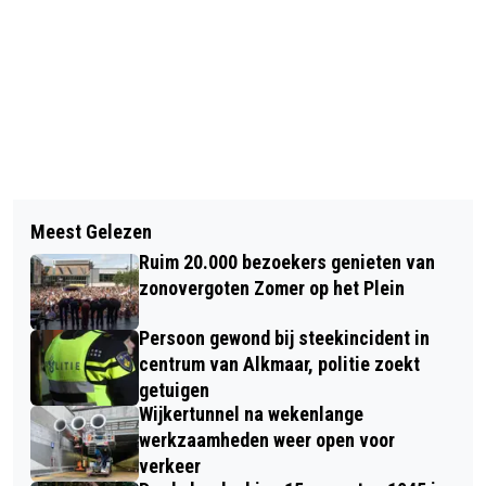
Vorig artikel
Volgend artikel
GEMEENTE: VERWIJDEREN
Meest Gelezen
WORD WEIDEVOGEL-EXPERT BIJ FORT
FOUTGEPARKEERDE FIETSEN ROND
Ruim 20.000 bezoekers genieten van
BIJ KROMMENIEDIJK OF IN
STATION ALKMAAR
zonovergoten Zomer op het Plein
HEMPOLDER BIJ AKERSLOOT
Persoon gewond bij steekincident in
centrum van Alkmaar, politie zoekt
getuigen
Wijkertunnel na wekenlange
werkzaamheden weer open voor
verkeer