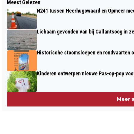
Meest Gelezen
BIJENDAG BIJ HORTUS ALKMAAR
N241 tussen Heerhugowaard en Opmeer meer
Lichaam gevonden van bij Callantsoog in z
Historische stoomsloepen en rondvaarten o
Kinderen ontwerpen nieuwe Pas-op-pop voor
Meer a