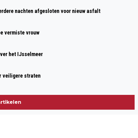
BOEREN BLOKKEERDEN VANAVOND A9
dere nachten afgesloten voor nieuw asfalt
RICHTING AMSTERDAM
ee vermiste vrouw
ver het IJsselmeer
 veiligere straten
rtikelen