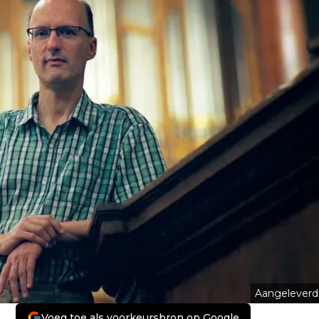
Aangeleverd
Voeg toe als voorkeursbron op Google