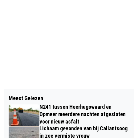
Vorig artikel
Volgend artikel
HÉ, HÉ, IK BEN ANDRÉ! VANDAAG 60
Meest Gelezen
ZOMERPROGRAMMA VOOR KINDEREN
JAAR OP DE TV
N241 tussen Heerhugowaard en
EN JONGEREN MET EEN
Opmeer meerdere nachten afgesloten
VERSTANDELIJKE BEPERKING
voor nieuw asfalt
Lichaam gevonden van bij Callantsoog
in zee vermiste vrouw