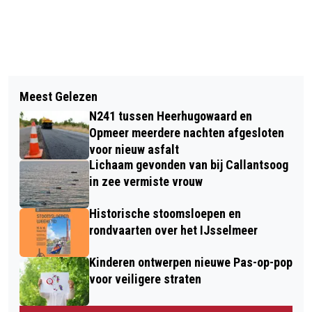
Vorig artikel
Volgend artikel
ZOMERAVONDCONCERTEN GROTE
Meest Gelezen
VEEL SCHADE EN AUTOMOBILIST
KERK ALKMAAR VAN START MET
N241 tussen Heerhugowaard en
GEWOND BIJ NA AANRIJDING
STADSORGANIST VAN DE
Opmeer meerdere nachten afgesloten
ALKMAAR
voor nieuw asfalt
WESTERKERK
Lichaam gevonden van bij Callantsoog
in zee vermiste vrouw
Historische stoomsloepen en
rondvaarten over het IJsselmeer
Kinderen ontwerpen nieuwe Pas-op-pop
voor veiligere straten