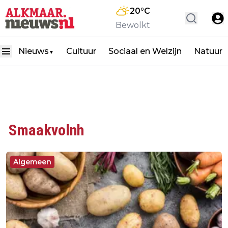
20
°C
Bewolkt
Nieuws
Cultuur
Sociaal en Welzijn
Natuur
▼
Smaakvolnh
Algemeen