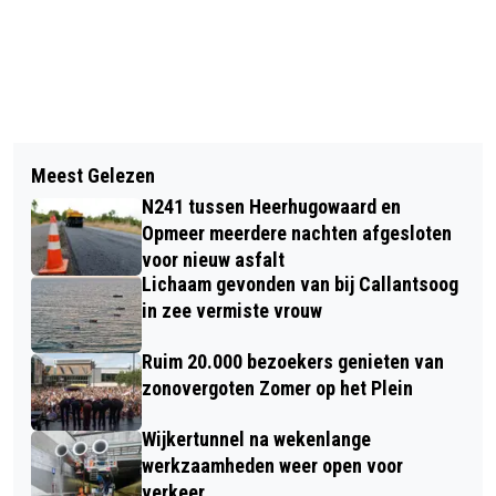
Vorig artikel
Volgend artikel
BIJNA 20 JAAR GENIETEN VAN
Meest Gelezen
COLLEGE ALKMAAR KIEST VOOR
PENSIOEN: GEMIDDELD HEEFT 65-
N241 tussen Heerhugowaard en
VEILIGER EN GROENERE INRICHTING
JARIGE NOG 21 JAAR TE LEVEN
Opmeer meerdere nachten afgesloten
HELDERSEWEG NOORD
voor nieuw asfalt
Lichaam gevonden van bij Callantsoog
in zee vermiste vrouw
Ruim 20.000 bezoekers genieten van
zonovergoten Zomer op het Plein
Wijkertunnel na wekenlange
werkzaamheden weer open voor
verkeer