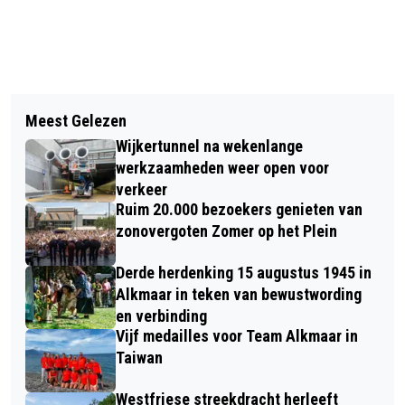
Vorig artikel
Volgend artikel
SWAP DE HELE RATAPLAN VOOR
Meest Gelezen
TWEE AUTO'S IN VLAMMEN OP BIJ
NOPPES TIJDENS WINTERKLEDING-
Wijkertunnel na wekenlange
AUTOBRAND HEERHUGOWAARD
RUILDAG
werkzaamheden weer open voor
verkeer
Ruim 20.000 bezoekers genieten van
zonovergoten Zomer op het Plein
Derde herdenking 15 augustus 1945 in
Alkmaar in teken van bewustwording
en verbinding
Vijf medailles voor Team Alkmaar in
Taiwan
Westfriese streekdracht herleeft