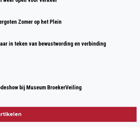
VRIJWILLIGERS VOOR DAM-TOT-DAM
WEEKEND
rgoten Zomer op het Plein
aar in teken van bewustwording en verbinding
modeshow bij Museum BroekerVeiling
rtikelen