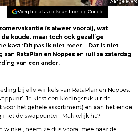
Aangeleverd
Voeg toe als voorkeursbron op Google
ervakantie is alweer voorbij, wat
 de koude, maar toch ook gezellige
e kast ‘Dit pas ik niet meer… Dat is niet
 aan RataPlan en Noppes en ruil ze zaterdag
eding van een ander.
leding bij alle winkels van RataPlan en Noppes.
wappunt’. Je kiest een kledingstuk uit de
t voor het gehele assortiment) en aan het einde
ng met de swappunten. Makkelijk he?
n winkel, neem ze dus vooral mee naar de