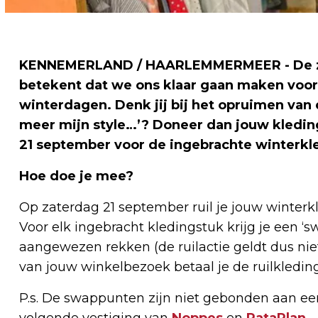
KENNEMERLAND / HAARLEMMERMEER - De zom
betekent dat we ons klaar gaan maken voor
winterdagen. Denk jij bij het opruimen van d
meer mijn style…’? Doneer dan jouw kleding
21 september voor de ingebrachte winterkl
Hoe doe je mee?
Op zaterdag 21 september ruil je jouw winterk
Voor elk ingebracht kledingstuk krijg je een ‘s
aangewezen rekken (de ruilactie geldt dus nie
van jouw winkelbezoek betaal je de ruilkledi
P.s. De swappunten zijn niet gebonden aan ee
volgende vestiging van
Noppes
en
RataPlan
.