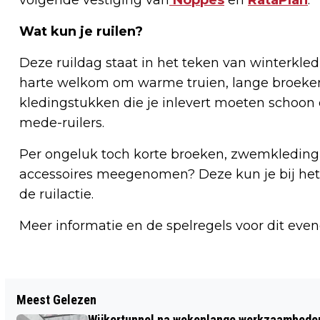
Wat kun je ruilen?
Deze ruildag staat in het teken van winterkle
harte welkom om warme truien, lange broeken 
kledingstukken die je inlevert moeten schoon en
mede-ruilers.
Per ongeluk toch korte broeken, zwemkleding,
accessoires meegenomen? Deze kun je bij het 
de ruilactie.
Meer informatie en de spelregels voor dit even
Vorig artikel
Meest Gelezen
VIJFTIEN HUIZEN IN ALKMAAR
Wijkertunnel na wekenlange werkzaamheden