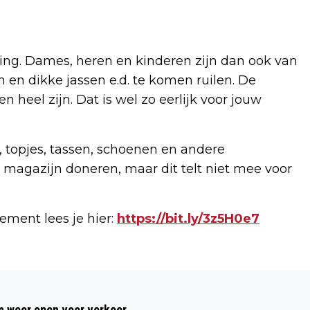
ding. Dames, heren en kinderen zijn dan ook van
en dikke jassen e.d. te komen ruilen. De
 heel zijn. Dat is wel zo eerlijk voor jouw
 topjes, tassen, schoenen en andere
magazijn doneren, maar dit telt niet mee voor
ement lees je hier:
https://bit.ly/3z5H0e7
Volgend artikel
LE CHAMPION ZOEKT NOG 200
 weer open voor verkeer