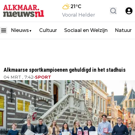
21
°C
Vooral Helder
Nieuws
Cultuur
Sociaal en Welzijn
Natuur
▼
Alkmaarse sportkampioenen gehuldigd in het stadhuis
04 MRT , 7:42
•
SPORT