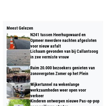
Vorig artikel
Volgend artikel
ONDERZOEKSLAB OP 30 METER
Meest Gelezen
PERSOON ZWAARGEWOND BIJ
HOOGTE: DIGITALISEREN VOOR DE
N241 tussen Heerhugowaard en
WONINGBRAND IN ALKMAAR
TOEKOMST
Opmeer meerdere nachten afgesloten
voor nieuw asfalt
Lichaam gevonden van bij Callantsoog
in zee vermiste vrouw
Ruim 20.000 bezoekers genieten van
zonovergoten Zomer op het Plein
Wijkertunnel na wekenlange
werkzaamheden weer open voor
verkeer
Kinderen ontwerpen nieuwe Pas-op-pop