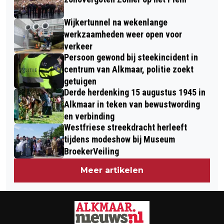
OVERAL IN DE WERELD
Wijkertunnel na wekenlange
werkzaamheden weer open voor
verkeer
Persoon gewond bij steekincident in
centrum van Alkmaar, politie zoekt
getuigen
Derde herdenking 15 augustus 1945 in
Alkmaar in teken van bewustwording
en verbinding
Westfriese streekdracht herleeft
tijdens modeshow bij Museum
BroekerVeiling
Meer artikelen