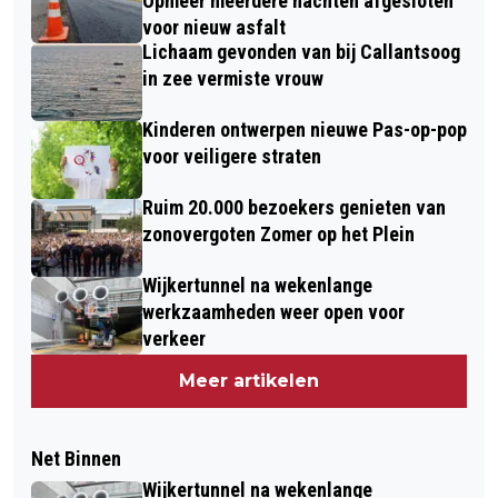
Opmeer meerdere nachten afgesloten
voor nieuw asfalt
Lichaam gevonden van bij Callantsoog
in zee vermiste vrouw
Kinderen ontwerpen nieuwe Pas-op-pop
voor veiligere straten
Ruim 20.000 bezoekers genieten van
zonovergoten Zomer op het Plein
Wijkertunnel na wekenlange
werkzaamheden weer open voor
verkeer
Meer artikelen
Net Binnen
Wijkertunnel na wekenlange