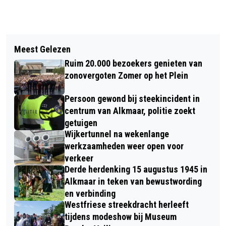
Vorig artikel
Volgend artikel
NOORDERLICHT TE ZIEN IN NOORD-
Meest Gelezen
EXPOSITIE WATERCRISIS VERLEDEN,
HOLLAND
Ruim 20.000 bezoekers genieten van
HEDEN EN TOEKOMST
zonovergoten Zomer op het Plein
Persoon gewond bij steekincident in
centrum van Alkmaar, politie zoekt
getuigen
Wijkertunnel na wekenlange
werkzaamheden weer open voor
verkeer
Derde herdenking 15 augustus 1945 in
Alkmaar in teken van bewustwording
en verbinding
Westfriese streekdracht herleeft
tijdens modeshow bij Museum