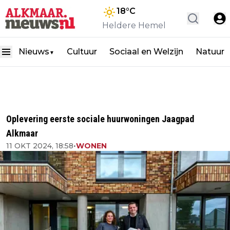
18
°C
Heldere Hemel
Nieuws
Cultuur
Sociaal en Welzijn
Natuur
▼
Oplevering eerste sociale huurwoningen Jaagpad
Alkmaar
11 OKT 2024, 18:58
•
WONEN