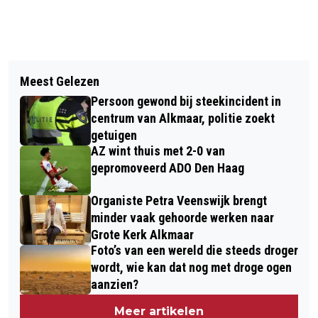
Vorig artikel
Volgend artikel
PERSOON ZWAARGEWOND BIJ
Meest Gelezen
REGEN EN WIND ZORGEN VOOR EXTRA
AANRIJDING MET TREIN OP STATION
Persoon gewond bij steekincident in
RISICO’S TIJDENS OUD EN NIEUW
ALKMAAR
centrum van Alkmaar, politie zoekt
getuigen
AZ wint thuis met 2-0 van
gepromoveerd ADO Den Haag
Organiste Petra Veenswijk brengt
minder vaak gehoorde werken naar
Grote Kerk Alkmaar
Foto’s van een wereld die steeds droger
wordt, wie kan dat nog met droge ogen
aanzien?
Meer artikelen