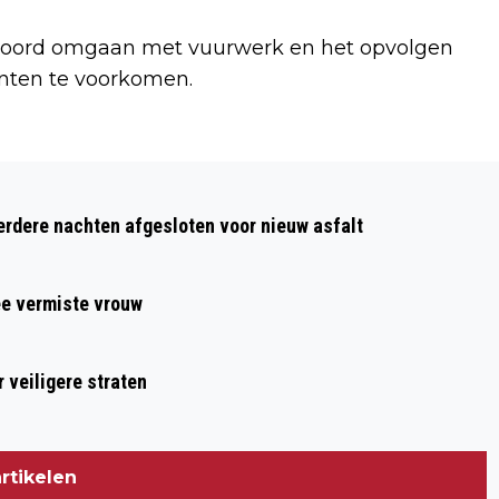
ntwoord omgaan met vuurwerk en het opvolgen
nten te voorkomen.
Volgend artikel
MOBIELE EENHEID INGEZET IN
dere nachten afgesloten voor nieuw asfalt
RIVIERENWIJK HEERHUGOWAARD
ee vermiste vrouw
 veiligere straten
rtikelen