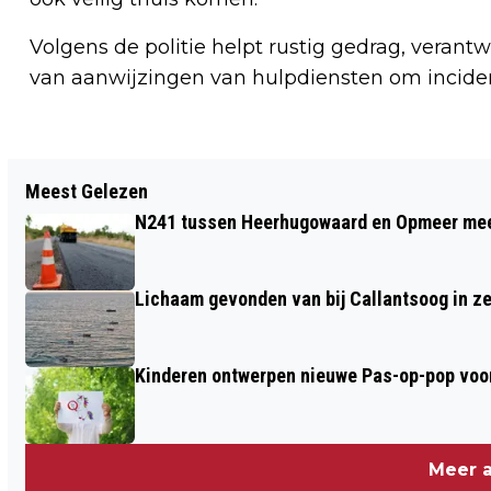
Volgens de politie helpt rustig gedrag, vera
van aanwijzingen van hulpdiensten om incide
Vorig artikel
Meest Gelezen
UITSLAANDE BALKONBRAND
N241 tussen Heerhugowaard en Opmeer meer
VEROORZAAKT AANZIENLIJKE SCHADE
AAN FLATWONING
Lichaam gevonden van bij Callantsoog in z
Kinderen ontwerpen nieuwe Pas-op-pop voor
Meer a