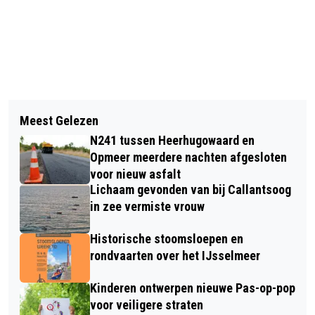
Vorig artikel
Volgend artikel
WAAGPLEIN KRIJGT
Meest Gelezen
STERRENREGEN BIJ SUPERMARKTEN
'CORONACHECKPUNT' OM DRUKTE BIJ
N241 tussen Heerhugowaard en
CAFÉS TE REGULEREN
Opmeer meerdere nachten afgesloten
voor nieuw asfalt
Lichaam gevonden van bij Callantsoog
in zee vermiste vrouw
Historische stoomsloepen en
rondvaarten over het IJsselmeer
Kinderen ontwerpen nieuwe Pas-op-pop
voor veiligere straten