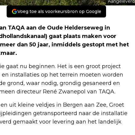
Aangeleverd
Voeg toe als voorkeursbron op Google
van TAQA aan de Oude Helderseweg in
dhollandskanaal) gaat plaats maken voor
 meer dan 50 jaar, inmiddels gestopt met het
kmaar.
e gaat nu beginnen. Het is een groot project
en installaties op het terrein moeten worden
t de grond, waar nodig, grondig gesaneerd en
emeen directeur René Zwanepol van TAQA.
 uit kleine veldjes in Bergen aan Zee, Groet
jpleidingen getransporteerd naar de installatie
erd gemaakt voor levering aan het landelijk