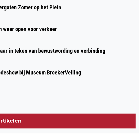
EERSTE TWEE PROJECTEN WIJ(K) AAN
rgoten Zomer op het Plein
ZET OPGELEVERD
 weer open voor verkeer
aar in teken van bewustwording en verbinding
modeshow bij Museum BroekerVeiling
rtikelen