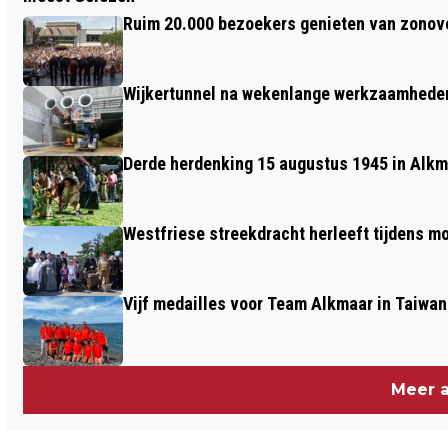
WARMSTE 24 NOVEMBER IN NEDERLAND
Ruim 20.000 bezoekers genieten van zonove
SINDS BEGIN METINGEN
Wijkertunnel na wekenlange werkzaamheden
Derde herdenking 15 augustus 1945 in Alkm
Westfriese streekdracht herleeft tijdens 
Vijf medailles voor Team Alkmaar in Taiwan
Meer a