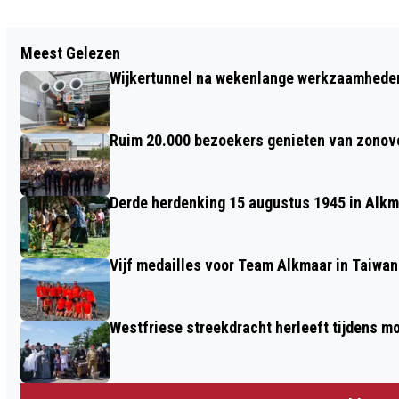
Vorig artikel
Meest Gelezen
RIJKSWATERSTAAT WAARSCHUWT:
Wijkertunnel na wekenlange werkzaamheden
MAANDAGOCHTEND DRUK EN GLAD OP
WEGEN
Ruim 20.000 bezoekers genieten van zonove
Derde herdenking 15 augustus 1945 in Alkm
Vijf medailles voor Team Alkmaar in Taiwan
Westfriese streekdracht herleeft tijdens 