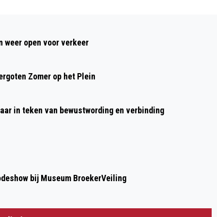
Volgend artikel
OCHTEND VOL SNEEUWVAL EN
 weer open voor verkeer
VERKEERSONGEMAK; ADVIES
RIJKSWATERSTAAT: ‘WERK THUIS!”
rgoten Zomer op het Plein
aar in teken van bewustwording en verbinding
modeshow bij Museum BroekerVeiling