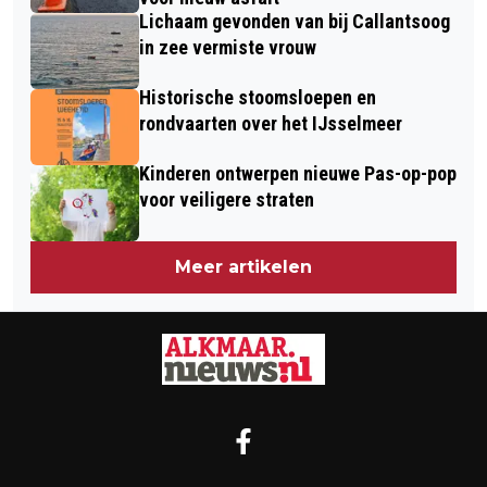
VOOR ZWARTE PIET
Lichaam gevonden van bij Callantsoog
in zee vermiste vrouw
Historische stoomsloepen en
rondvaarten over het IJsselmeer
Kinderen ontwerpen nieuwe Pas-op-pop
voor veiligere straten
Meer artikelen