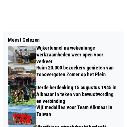
Vorig artikel
Volgend artikel
VOGELGRIEP VASTGESTELD IN
Meest Gelezen
SINTERKLAAS KOMT AAN IN
ASSENDELFT; VERVOERSVERBOD
Wijkertunnel na wekenlange
ALKMAAR: FEESTELIJKE INTOCHT IN
PLUIMVEE OOK IN IJMOND TOT
werkzaamheden weer open voor
STADSCENTRUM EN WINKELCENTRUM
verkeer
CASTRICUM EN HEILOO
Ruim 20.000 bezoekers genieten van
DE MARE
zonovergoten Zomer op het Plein
Derde herdenking 15 augustus 1945 in
Alkmaar in teken van bewustwording
en verbinding
Vijf medailles voor Team Alkmaar in
Taiwan