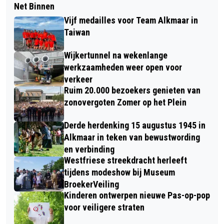
Net Binnen
Vijf medailles voor Team Alkmaar in
Taiwan
Wijkertunnel na wekenlange
werkzaamheden weer open voor
verkeer
Ruim 20.000 bezoekers genieten van
zonovergoten Zomer op het Plein
Derde herdenking 15 augustus 1945 in
Alkmaar in teken van bewustwording
en verbinding
Westfriese streekdracht herleeft
tijdens modeshow bij Museum
BroekerVeiling
Kinderen ontwerpen nieuwe Pas-op-pop
voor veiligere straten