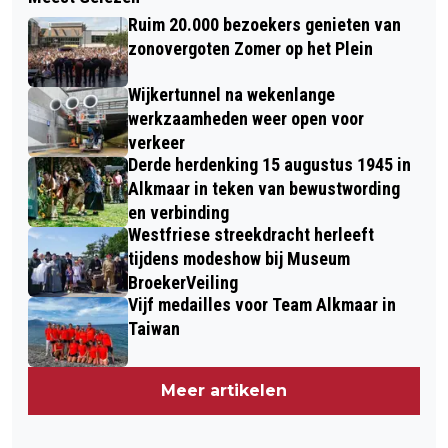
Ruim 20.000 bezoekers genieten van
zonovergoten Zomer op het Plein
Wijkertunnel na wekenlange
werkzaamheden weer open voor
verkeer
Derde herdenking 15 augustus 1945 in
Alkmaar in teken van bewustwording
en verbinding
Westfriese streekdracht herleeft
tijdens modeshow bij Museum
BroekerVeiling
Vijf medailles voor Team Alkmaar in
Taiwan
Meer artikelen