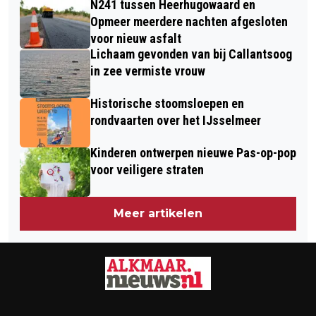
N241 tussen Heerhugowaard en
WONINGOVERVAL IN
OPLEIDING
Opmeer meerdere nachten afgesloten
HEERHUGOWAARD
voor nieuw asfalt
Lichaam gevonden van bij Callantsoog
in zee vermiste vrouw
Historische stoomsloepen en
rondvaarten over het IJsselmeer
Kinderen ontwerpen nieuwe Pas-op-pop
voor veiligere straten
Meer artikelen