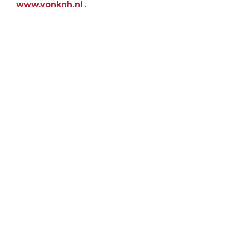
www.vonknh.nl
.