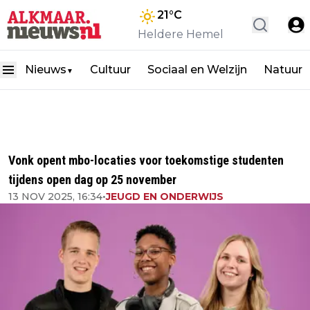
21
°C
Heldere Hemel
Nieuws
Cultuur
Sociaal en Welzijn
Natuur
▼
Vonk opent mbo-locaties voor toekomstige studenten
tijdens open dag op 25 november
13 NOV 2025, 16:34
•
JEUGD EN ONDERWIJS