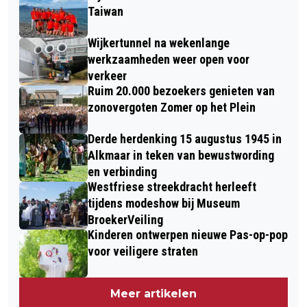
Taiwan
Wijkertunnel na wekenlange
werkzaamheden weer open voor
verkeer
Ruim 20.000 bezoekers genieten van
zonovergoten Zomer op het Plein
Derde herdenking 15 augustus 1945 in
Alkmaar in teken van bewustwording
en verbinding
Westfriese streekdracht herleeft
tijdens modeshow bij Museum
BroekerVeiling
Kinderen ontwerpen nieuwe Pas-op-pop
voor veiligere straten
Meer artikelen