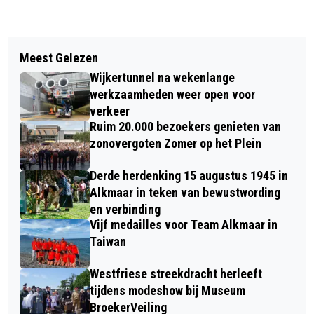
Vorig artikel
Volgend artikel
GROTE KERK VEREEUWIGT REGIONALE
Meest Gelezen
KERSTVAKANTIE OP DE MEENT:
REGENBOOGGEMEENSCHAP IN HET
Wijkertunnel na wekenlange
ALKMAARS IJSPLEIN BRENGT
GROTE RAAM
werkzaamheden weer open voor
FAMILIES SAMEN
verkeer
Ruim 20.000 bezoekers genieten van
zonovergoten Zomer op het Plein
Derde herdenking 15 augustus 1945 in
Alkmaar in teken van bewustwording
en verbinding
Vijf medailles voor Team Alkmaar in
Taiwan
Westfriese streekdracht herleeft
tijdens modeshow bij Museum
BroekerVeiling