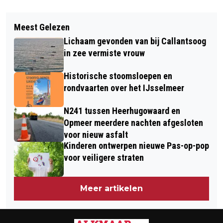
Vorig artikel
Volgend artikel
AZ DOMINEERT MAAR STRUIKELT
Meest Gelezen
ROUWEN & VIEREN: TIJDELIJKE KAS
OPNIEUW IN DE SLOTFASE
Lichaam gevonden van bij Callantsoog
VOOR ROUWEN EN GEDENKEN OP
in zee vermiste vrouw
CANADAPLEIN
Historische stoomsloepen en
rondvaarten over het IJsselmeer
N241 tussen Heerhugowaard en
Opmeer meerdere nachten afgesloten
voor nieuw asfalt
Kinderen ontwerpen nieuwe Pas-op-pop
voor veiligere straten
Meer artikelen