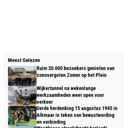
Vorig artikel
Volgend artikel
ARCHEOLOGEN ONTDEKKEN RESTEN
Meest Gelezen
VIER TIPS OM TE ZORGEN DAT JE
VAN MIDDELEEUWSE BRUG ONDER
Ruim 20.000 bezoekers genieten van
NIET TE VEEL BETAALT VOOR JE
MUNNIKENWEG
zonovergoten Zomer op het Plein
RIJOPLEIDING
Wijkertunnel na wekenlange
werkzaamheden weer open voor
verkeer
Derde herdenking 15 augustus 1945 in
Alkmaar in teken van bewustwording
en verbinding