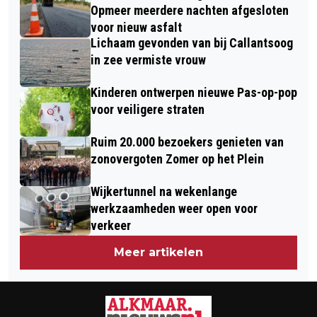
ZATERDAG VEEL MINDER BUSSEN IN
STAPT MET ALCOHOL OP DE E-BIKE
Opmeer meerdere nachten afgesloten
GROOT DEEL NOORD-HOLLAND
voor nieuw asfalt
Lichaam gevonden van bij Callantsoog
in zee vermiste vrouw
Kinderen ontwerpen nieuwe Pas-op-pop
voor veiligere straten
Ruim 20.000 bezoekers genieten van
zonovergoten Zomer op het Plein
Wijkertunnel na wekenlange
werkzaamheden weer open voor
verkeer
Meer artikelen