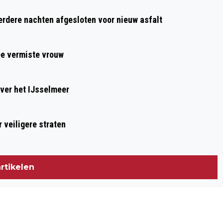
50 JAAR DAD’S ARMY: HET ENGELSE
dere nachten afgesloten voor nieuw asfalt
VRIJWILLIGERSLEGER DAT HITLER
MOEST DOEN BEVEN
ee vermiste vrouw
ver het IJsselmeer
 veiligere straten
rtikelen