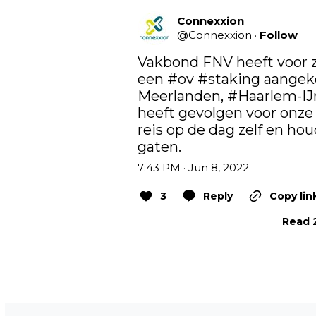
Connexxion
@
Connexxion
·
Follow
Vakbond FNV heeft voor za
een 
#ov
#staking
 aangek
Meerlanden, 
#Haarlem
-I
heeft gevolgen voor onze
reis op de dag zelf en hou
gaten.
7:43 PM · Jun 8, 2022
3
Reply
Copy lin
Read 2
Vorig artikel