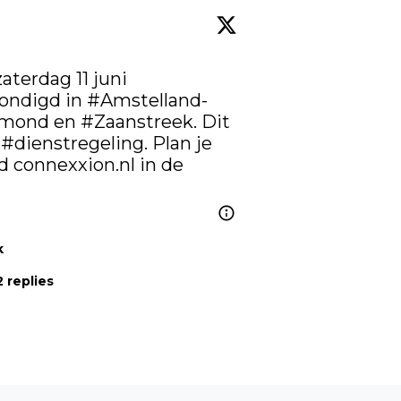
terdag 11 juni 
ondigd in 
#Amstelland
-
Jmond en 
#Zaanstreek
. Dit 
 
#dienstregeling
. Plan je 
d 
connexxion.nl
 in de 
k
 replies
Volgend artikel