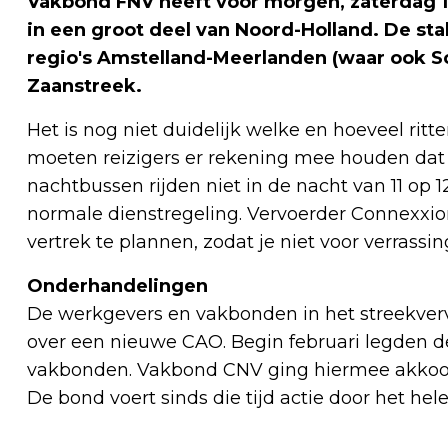
Vakbond FNV heeft voor morgen, zaterdag 1
in een groot deel van Noord-Holland. De sta
regio's Amstelland-Meerlanden (waar ook Sc
Zaanstreek.
Het is nog niet duidelijk welke en hoeveel rit
moeten reizigers er rekening mee houden dat h
nachtbussen rijden niet in de nacht van 11 op 
normale dienstregeling. Vervoerder Connexxion
vertrek te plannen, zodat je niet voor verrassi
Onderhandelingen
De werkgevers en vakbonden in het streekvervo
over een nieuwe CAO. Begin februari legden 
vakbonden. Vakbond CNV ging hiermee akkoor
De bond voert sinds die tijd actie door het hele