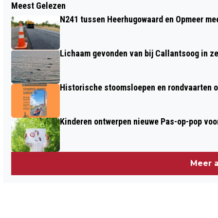
Meest Gelezen
VIER TIPS OM TE ZORGEN DAT JE NIET
N241 tussen Heerhugowaard en Opmeer meer
TE VEEL BETAALT VOOR JE
RIJOPLEIDING
Lichaam gevonden van bij Callantsoog in z
Historische stoomsloepen en rondvaarten o
Kinderen ontwerpen nieuwe Pas-op-pop voor
Meer a