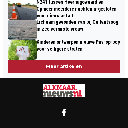
N241 tussen Heerhugowaard en
NOLLENWEG IN ALKMAAR
Opmeer meerdere nachten afgesloten
voor nieuw asfalt
Lichaam gevonden van bij Callantsoog
in zee vermiste vrouw
Kinderen ontwerpen nieuwe Pas-op-pop
voor veiligere straten
Meer artikelen