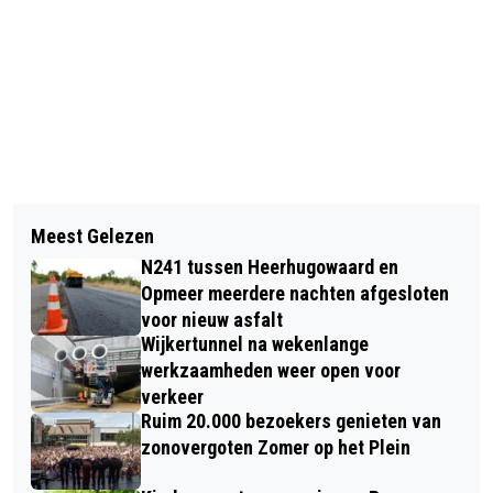
Vorig artikel
Volgend artikel
MOERSLEUTEL CRAFT BREWERY
Meest Gelezen
CROSS-OVER CONCERT IN TAQA
VIERT GROOTS FEEST VOOR 6 JARIG
N241 tussen Heerhugowaard en
THEATER DE VEST EN GROTE KERK
BESTAAN VAN DE BROUWERIJ
Opmeer meerdere nachten afgesloten
MET SCOTT BROTHERS EN MARTIN
voor nieuw asfalt
Wijkertunnel na wekenlange
SCHMEDING
werkzaamheden weer open voor
verkeer
Ruim 20.000 bezoekers genieten van
zonovergoten Zomer op het Plein