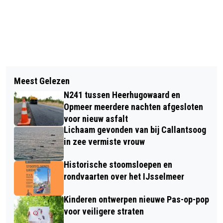
Vorig artikel
Volgend artikel
‘VAN GOGH, CÉZANNE, LE
Meest Gelezen
MEER KANS OP BURN-OUT IN DE
FAUCONNIER & DE BERGENSE
N241 tussen Heerhugowaard en
WINTERMAANDEN? ZÓ BLIJF JIJ JE
SCHOOL’ IN STEDELIJK MUSEUM
Opmeer meerdere nachten afgesloten
HAPPY VOELEN!
voor nieuw asfalt
ALKMAAR
Lichaam gevonden van bij Callantsoog
in zee vermiste vrouw
Historische stoomsloepen en
rondvaarten over het IJsselmeer
Kinderen ontwerpen nieuwe Pas-op-pop
voor veiligere straten