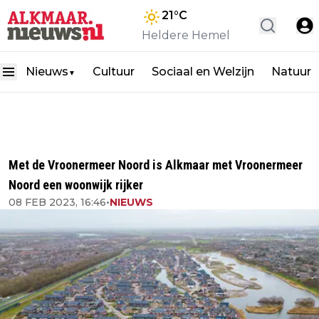
21
°C
Heldere Hemel
Nieuws
Cultuur
Sociaal en Welzijn
Natuur
▼
Met de Vroonermeer Noord is Alkmaar met Vroonermeer
Noord een woonwijk rijker
08 FEB 2023, 16:46
•
NIEUWS