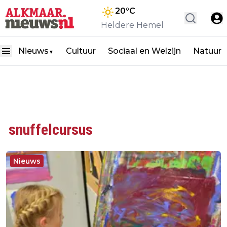
20
°C
Heldere Hemel
Nieuws
Cultuur
Sociaal en Welzijn
Natuur
▼
snuffelcursus
Nieuws