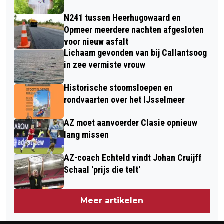
N241 tussen Heerhugowaard en
Opmeer meerdere nachten afgesloten
voor nieuw asfalt
Lichaam gevonden van bij Callantsoog
in zee vermiste vrouw
Historische stoomsloepen en
rondvaarten over het IJsselmeer
AZ moet aanvoerder Clasie opnieuw
lang missen
AZ-coach Echteld vindt Johan Cruijff
Schaal 'prijs die telt'
Meer artikelen