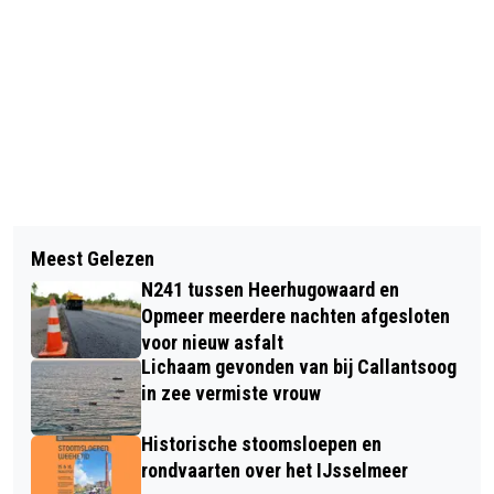
Vorig artikel
Volgend artikel
SPORTGALA ALKMAAR ZET LOKALE
Meest Gelezen
WERKZAAMHEDEN ONDER
SPORTHELDEN IN DE SPOTLIGHTS IN
N241 tussen Heerhugowaard en
SPOORVIADUCT: N242 HELE DAG
PODIUM VICTORIE
Opmeer meerdere nachten afgesloten
AFGESLOTEN VOOR VERKEER
voor nieuw asfalt
Lichaam gevonden van bij Callantsoog
in zee vermiste vrouw
Historische stoomsloepen en
rondvaarten over het IJsselmeer