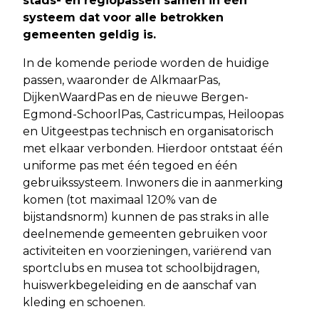
stads- en regiopassen samen in één
systeem dat voor alle betrokken
gemeenten geldig is.
In de komende periode worden de huidige
passen, waaronder de AlkmaarPas,
DijkenWaardPas en de nieuwe Bergen-
Egmond-SchoorlPas, Castricumpas, Heiloopas
en Uitgeestpas technisch en organisatorisch
met elkaar verbonden. Hierdoor ontstaat één
uniforme pas met één tegoed en één
gebruikssysteem. Inwoners die in aanmerking
komen (tot maximaal 120% van de
bijstandsnorm) kunnen de pas straks in alle
deelnemende gemeenten gebruiken voor
activiteiten en voorzieningen, variërend van
sportclubs en musea tot schoolbijdragen,
huiswerkbegeleiding en de aanschaf van
kleding en schoenen.