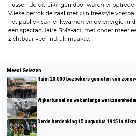
Tussen de uitreikingen door waren er optrede
Vliese betrok de zaal met zijn freestyle voetba
het publiek samenkwamen en de energie in de
een spectaculaire BMX-act, met onder meer een
zichtbaar veel indruk maakte.
Vorig artikel
Meest Gelezen
KERSTVAKANTIE OP DE MEENT:
Ruim 20.000 bezoekers genieten van zonove
ALKMAARS IJSPLEIN BRENGT FAMILIES
SAMEN
Wijkertunnel na wekenlange werkzaamheden
Derde herdenking 15 augustus 1945 in Alkm