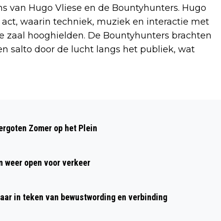
ns van Hugo Vliese en de Bountyhunters. Hugo
l act, waarin techniek, muziek en interactie met
 zaal hooghielden. De Bountyhunters brachten
 salto door de lucht langs het publiek, wat
Volgend artikel
EÉN STADS- EN REGIOPAS VOOR ZES
rgoten Zomer op het Plein
GEMEENTEN VANAF JANUARI 2026
 weer open voor verkeer
aar in teken van bewustwording en verbinding