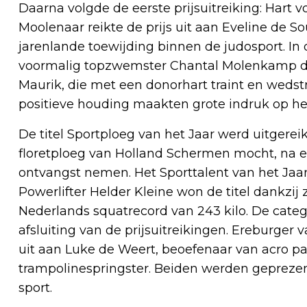
Daarna volgde de eerste prijsuitreiking: Hart v
Moolenaar reikte de prijs uit aan Eveline de 
jarenlande toewijding binnen de judosport. In
voormalig topzwemster Chantal Molenkamp de 
Maurik, die met een donorhart traint en weds
positieve houding maakten grote indruk op het
De titel Sportploeg van het Jaar werd uitger
floretploeg van Holland Schermen mocht, na een
ontvangst nemen. Het Sporttalent van het Jaar 
Powerlifter Helder Kleine won de titel dankzi
Nederlands squatrecord van 243 kilo. De cat
afsluiting van de prijsuitreikingen. Ereburger
uit aan Luke de Weert, beoefenaar van acro par
trampolinespringster. Beiden werden gepreze
sport.