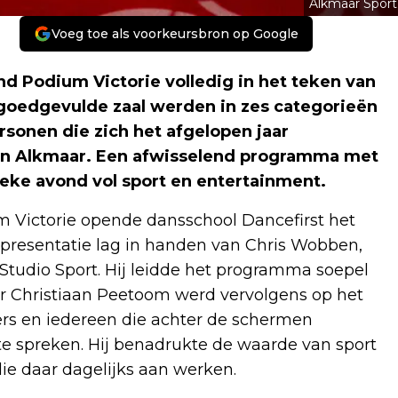
Alkmaar Sport
Voeg toe als voorkeursbron op Google
Podium Victorie volledig in het teken van
n goedgevulde zaal werden in zes categorieën
rsonen die zich het afgelopen jaar
t in Alkmaar. Een afwisselend programma met
eke avond vol sport en entertainment.
m Victorie opende dansschool Dancefirst het
resentatie lag in handen van Chris Wobben,
tudio Sport. Hij leidde het programma soepel
er Christiaan Peetoom werd vervolgens op het
rs en iedereen die achter de schermen
te spreken. Hij benadrukte de waarde van sport
ie daar dagelijks aan werken.