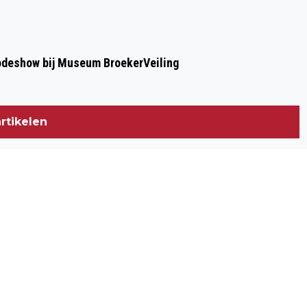
modeshow bij Museum BroekerVeiling
rtikelen