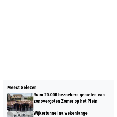
Vorig artikel
Volgend artikel
ALKMAARSE BROUWERIJ
Meest Gelezen
ALKMAAR BEKROOND MET VIER
MOERSLEUTEL BREIDT UIT – EN VIERT
Ruim 20.000 bezoekers genieten van
TOERISTISCHE MICHELIN-STERREN
9-JARIG BESTAAN IN DE BINNENSTAD
zonovergoten Zomer op het Plein
Wijkertunnel na wekenlange