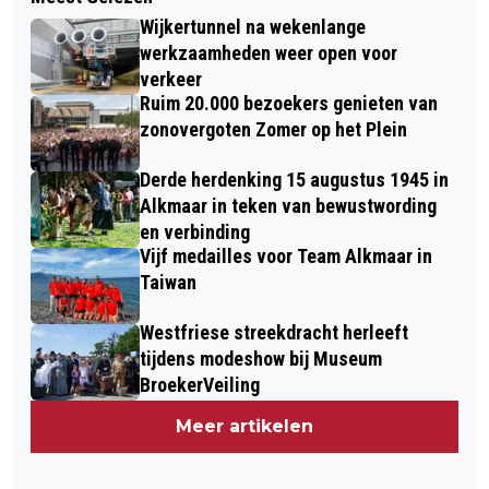
Wijkertunnel na wekenlange
werkzaamheden weer open voor
verkeer
Ruim 20.000 bezoekers genieten van
zonovergoten Zomer op het Plein
Derde herdenking 15 augustus 1945 in
Alkmaar in teken van bewustwording
en verbinding
Vijf medailles voor Team Alkmaar in
Taiwan
Westfriese streekdracht herleeft
tijdens modeshow bij Museum
BroekerVeiling
Meer artikelen