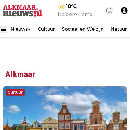
18
°C
Heldere Hemel
Nieuws
Cultuur
Sociaal en Welzijn
Natuur
▼
Alkmaar
Cultuur