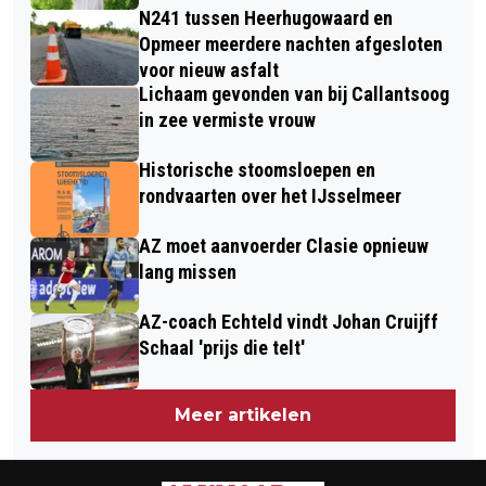
N241 tussen Heerhugowaard en
Opmeer meerdere nachten afgesloten
voor nieuw asfalt
Lichaam gevonden van bij Callantsoog
in zee vermiste vrouw
Historische stoomsloepen en
rondvaarten over het IJsselmeer
AZ moet aanvoerder Clasie opnieuw
lang missen
AZ-coach Echteld vindt Johan Cruijff
Schaal 'prijs die telt'
Meer artikelen