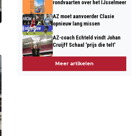
rondvaarten over het IJsselmeer
AZ moet aanvoerder Clasie
opnieuw lang missen
AZ-coach Echteld vindt Johan
Cruijff Schaal 'prijs die telt'
Meer artikelen