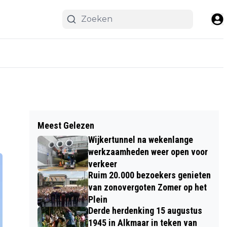
Meest Gelezen
Wijkertunnel na wekenlange
werkzaamheden weer open voor
verkeer
Ruim 20.000 bezoekers genieten
van zonovergoten Zomer op het
Plein
Derde herdenking 15 augustus
1945 in Alkmaar in teken van