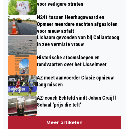
voor veiligere straten
N241 tussen Heerhugowaard en
Opmeer meerdere nachten afgesloten
voor nieuw asfalt
Lichaam gevonden van bij Callantsoog
in zee vermiste vrouw
Historische stoomsloepen en
rondvaarten over het IJsselmeer
AZ moet aanvoerder Clasie opnieuw
lang missen
AZ-coach Echteld vindt Johan Cruijff
Schaal 'prijs die telt'
Meer artikelen