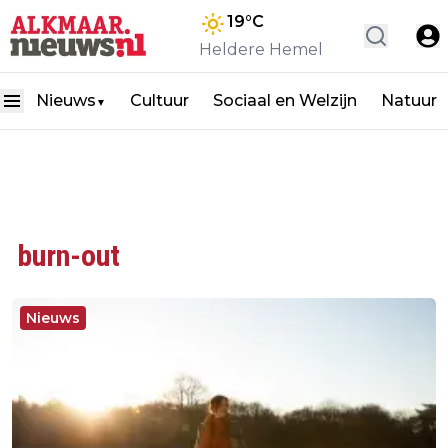
19
°C
Heldere Hemel
Nieuws
Cultuur
Sociaal en Welzijn
Natuur
▼
burn-out
Nieuws