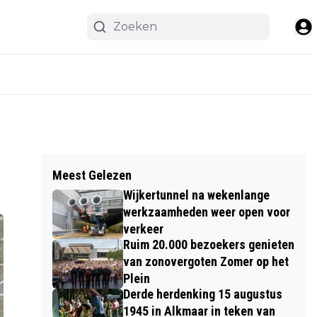
Meest Gelezen
Wijkertunnel na wekenlange
werkzaamheden weer open voor
verkeer
Ruim 20.000 bezoekers genieten
van zonovergoten Zomer op het
Plein
Derde herdenking 15 augustus
1945 in Alkmaar in teken van