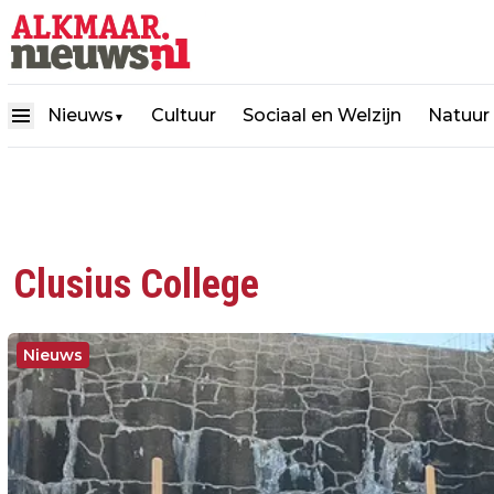
Nieuws
Cultuur
Sociaal en Welzijn
Natuur
▼
Clusius College
Nieuws