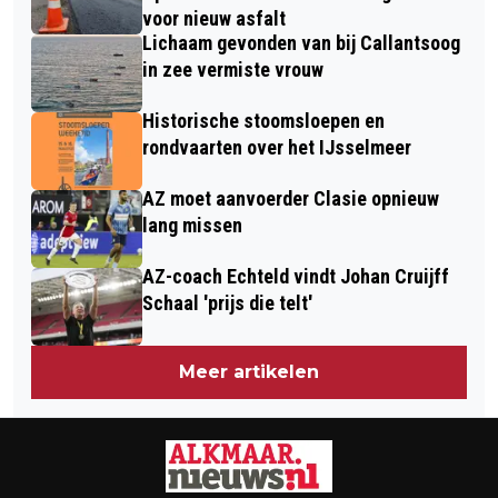
voor nieuw asfalt
Lichaam gevonden van bij Callantsoog
in zee vermiste vrouw
Historische stoomsloepen en
rondvaarten over het IJsselmeer
AZ moet aanvoerder Clasie opnieuw
lang missen
AZ-coach Echteld vindt Johan Cruijff
Schaal 'prijs die telt'
Meer artikelen