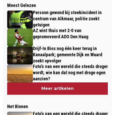
Meest Gelezen
Persoon gewond bij steekincident in
centrum van Alkmaar, politie zoekt
getuigen
AZ wint thuis met 2-0 van
gepromoveerd ADO Den Haag
Drijf-In Bios nog één keer terug in
Kanaalpark; gemeente Dijk en Waard
zoekt opvolger
Foto’s van een wereld die steeds droger
wordt, wie kan dat nog met droge ogen
aanzien?
Meer artikelen
Net Binnen
Foto’s van een wereld die steeds droger