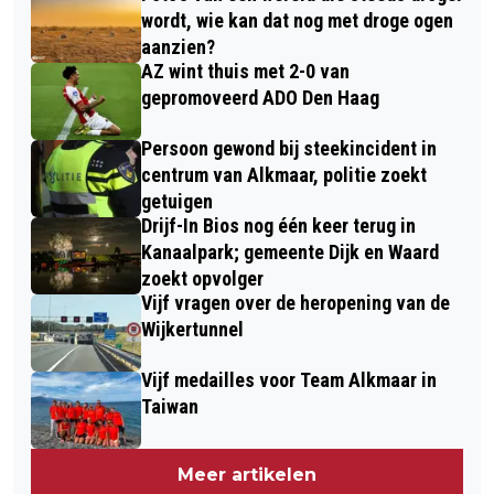
wordt, wie kan dat nog met droge ogen
aanzien?
AZ wint thuis met 2-0 van
gepromoveerd ADO Den Haag
Persoon gewond bij steekincident in
centrum van Alkmaar, politie zoekt
getuigen
Drijf-In Bios nog één keer terug in
Kanaalpark; gemeente Dijk en Waard
zoekt opvolger
Vijf vragen over de heropening van de
Wijkertunnel
Vijf medailles voor Team Alkmaar in
Taiwan
Meer artikelen