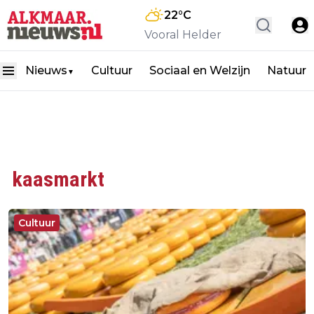
22
°C
Vooral Helder
Nieuws
Cultuur
Sociaal en Welzijn
Natuur
▼
kaasmarkt
Cultuur