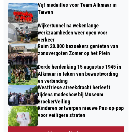
Vijf medailles voor Team Alkmaar in
Taiwan
Wijkertunnel na wekenlange
werkzaamheden weer open voor
verkeer
Ruim 20.000 bezoekers genieten van
zonovergoten Zomer op het Plein
Derde herdenking 15 augustus 1945 in
Alkmaar in teken van bewustwording
en verbinding
Westfriese streekdracht herleeft
tijdens modeshow bij Museum
BroekerVeiling
Kinderen ontwerpen nieuwe Pas-op-pop
voor veiligere straten