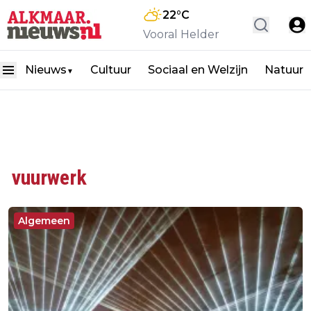
22
°C
Vooral Helder
Nieuws
Cultuur
Sociaal en Welzijn
Natuur
▼
vuurwerk
Algemeen